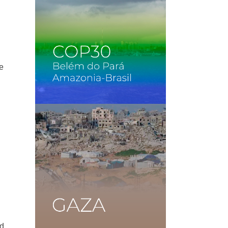
de
rd