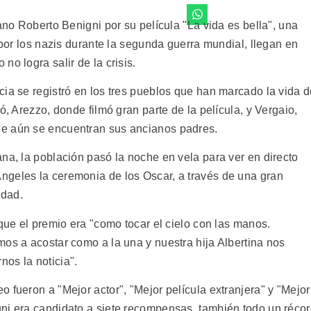
ano Roberto Benigni por su película "La vida es bella", una
 por los nazis durante la segunda guerra mundial, llegan en
o logra salir de la crisis.
cia se registró en los tres pueblos que han marcado la vida 
ó, Arezzo, donde filmó gran parte de la película, y Vergaio,
e aún se encuentran sus ancianos padres.
na, la población pasó la noche en vela para ver en directo
ngeles la ceremonia de los Oscar, a través de una gran
idad.
 que el premio era "como tocar el cielo con las manos.
mos a acostar como a la una y nuestra hija Albertina nos
os la noticia".
 fueron a "Mejor actor", "Mejor película extranjera" y "Mejor
ni era candidato a siete recompensas, también todo un réco