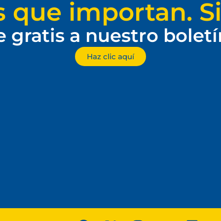
s que importan. Si
e gratis a nuestro bolet
Haz clic aquí