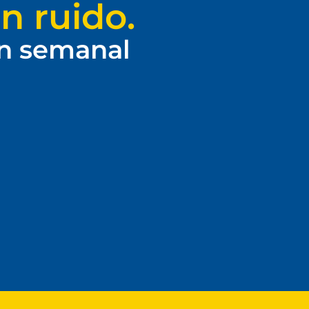
n ruido.
ín semanal