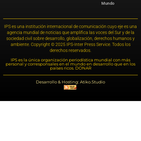
Mundo
IPS es una institución internacional de comunicación cuyo eje es una
agencia mundial de noticias que amplifica las voces del Sur y de la
sociedad civil sobre desarrollo, globalización, derechos humanos y
ambiente. Copyright © 2025 IPS-Inter Press Service. Todos los
derechos reservados.
IPS es la única organización periodística mundial con más
personal y corresponsales en el mundo en desarrollo que en los
países ricos. DONAR
Desarrollo & Hosting: Atiko.Studio