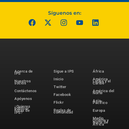
Síguenos en:
Acerca de
Sigue a IPS
África
IPS
Inicio
América
Nuestros
Latina y el
socios
Caribe
Twitter
Contáctenos
América del
Norte
Facebook
Apóyenos
Asia-
Flickr
Pacífico
¿Quieres
publicar
Reglas de
notas de
Europa
comunidad
IPS?
Medio
Oriente y
Norte de
África