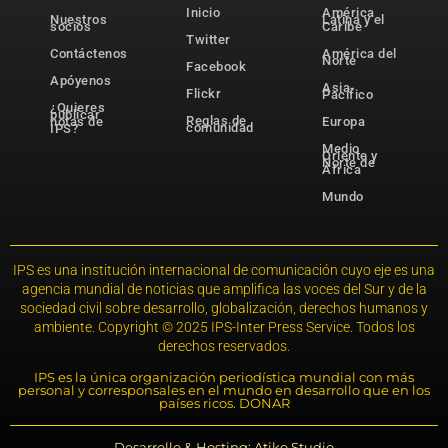
Inicio
América
Nuestros
Latina y el
socios
Caribe
Twitter
Contáctenos
América del
Norte
Facebook
Apóyenos
Asia-
Flickr
Pacífico
¿Quieres
publicar
Reglas de
notas de
Europa
comunidad
IPS?
Medio
Oriente y
Norte de
África
Mundo
IPS es una institución internacional de comunicación cuyo eje es una
agencia mundial de noticias que amplifica las voces del Sur y de la
sociedad civil sobre desarrollo, globalización, derechos humanos y
ambiente. Copyright © 2025 IPS-Inter Press Service. Todos los
derechos reservados.
IPS es la única organización periodística mundial con más
personal y corresponsales en el mundo en desarrollo que en los
países ricos. DONAR
Desarrollo & Hosting: Atiko.Studio