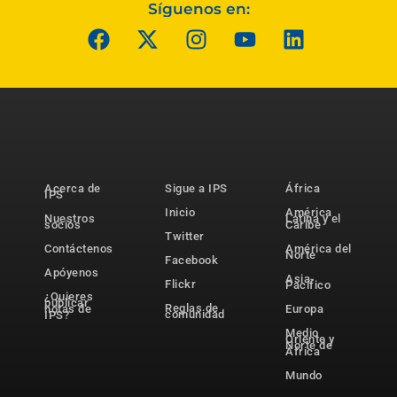
Síguenos en:
Acerca de
Sigue a IPS
África
IPS
Inicio
América
Nuestros
Latina y el
socios
Caribe
Twitter
Contáctenos
América del
Norte
Facebook
Apóyenos
Asia-
Flickr
Pacífico
¿Quieres
publicar
Reglas de
notas de
Europa
comunidad
IPS?
Medio
Oriente y
Norte de
África
Mundo