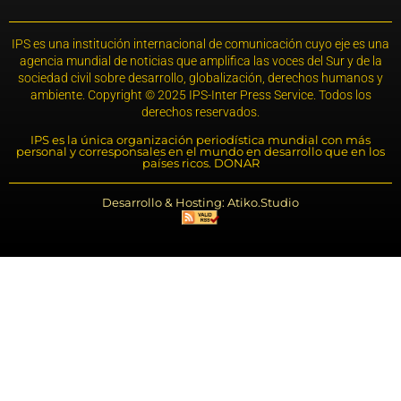
IPS es una institución internacional de comunicación cuyo eje es una
agencia mundial de noticias que amplifica las voces del Sur y de la
sociedad civil sobre desarrollo, globalización, derechos humanos y
ambiente. Copyright © 2025 IPS-Inter Press Service. Todos los
derechos reservados.
IPS es la única organización periodística mundial con más
personal y corresponsales en el mundo en desarrollo que en los
países ricos. DONAR
Desarrollo & Hosting: Atiko.Studio