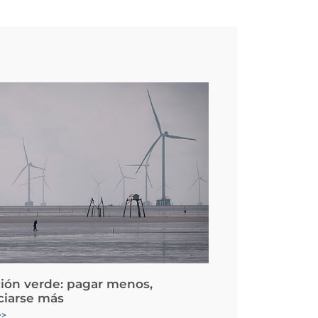
ción verde: pagar menos,
ciarse más
>>