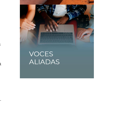
s
a
.