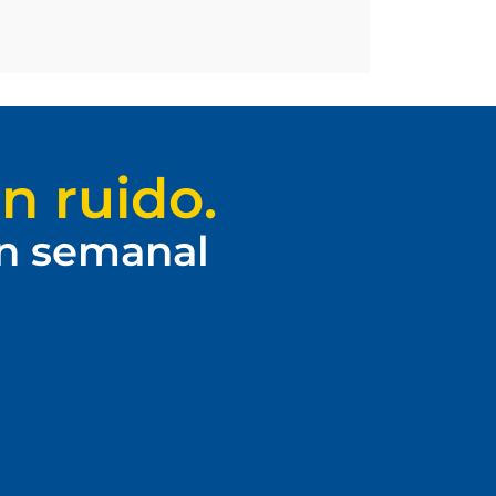
n ruido.
ín semanal