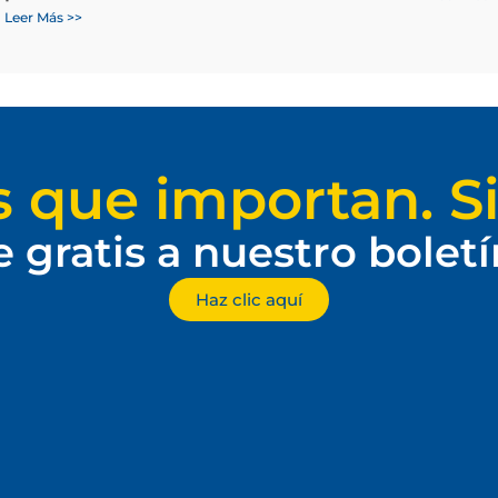
Leer Más >>
s que importan. Si
e gratis a nuestro bolet
Haz clic aquí