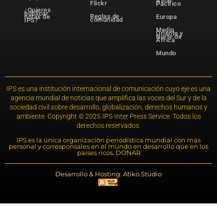
Asia-
Flickr
Pacífico
¿Quieres
publicar
Reglas de
notas de
Europa
comunidad
IPS?
Medio
Oriente y
Norte de
África
Mundo
IPS es una institución internacional de comunicación cuyo eje es una
agencia mundial de noticias que amplifica las voces del Sur y de la
sociedad civil sobre desarrollo, globalización, derechos humanos y
ambiente. Copyright © 2025 IPS-Inter Press Service. Todos los
derechos reservados.
IPS es la única organización periodística mundial con más
personal y corresponsales en el mundo en desarrollo que en los
países ricos. DONAR
Desarrollo & Hosting: Atiko.Studio