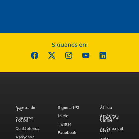
Síguenos en:
Acerca de
Sigue a IPS
África
IPS
Inicio
América
Nuestros
Latina y el
socios
Caribe
Twitter
Contáctenos
América del
Norte
Facebook
Apóyenos