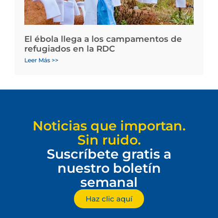
El ébola llega a los campamentos de
refugiados en la RDC
Leer Más >>
Noticias que importan.
Sin ruido.
Suscríbete gratis a
nuestro boletín
semanal
Haz clic aquí