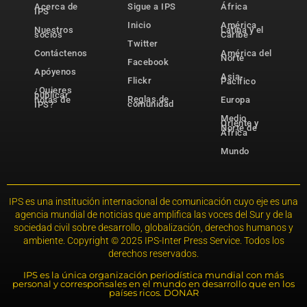
Acerca de
Sigue a IPS
África
IPS
Inicio
América
Nuestros
Latina y el
socios
Caribe
Twitter
Contáctenos
América del
Norte
Facebook
Apóyenos
Asia-
Flickr
Pacífico
¿Quieres
publicar
Reglas de
notas de
Europa
comunidad
IPS?
Medio
Oriente y
Norte de
África
Mundo
IPS es una institución internacional de comunicación cuyo eje es una
agencia mundial de noticias que amplifica las voces del Sur y de la
sociedad civil sobre desarrollo, globalización, derechos humanos y
ambiente. Copyright © 2025 IPS-Inter Press Service. Todos los
derechos reservados.
IPS es la única organización periodística mundial con más
personal y corresponsales en el mundo en desarrollo que en los
países ricos. DONAR