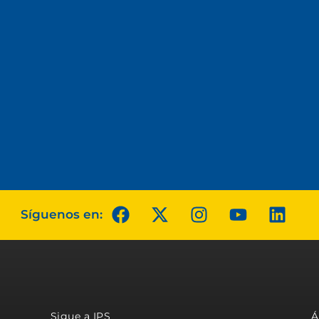
Síguenos en:
Sigue a IPS
Á