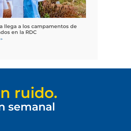
la llega a los campamentos de
ados en la RDC
>>
n ruido.
ín semanal