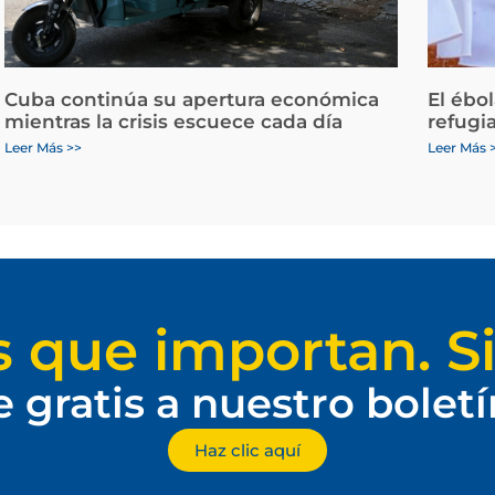
Cuba continúa su apertura económica
El ébo
mientras la crisis escuece cada día
refugi
Leer Más >>
Leer Más 
s que importan. Si
e gratis a nuestro bolet
Haz clic aquí