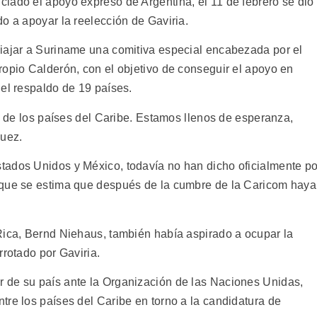
iado el apoyo expreso de Argentina, el 11 de febrero se dio
o a apoyar la reelección de Gaviria.
iajar a Suriname una comitiva especial encabezada por el
ropio Calderón, con el objetivo de conseguir el apoyo en
 el respaldo de 19 países.
os de los países del Caribe. Estamos llenos de esperanza,
guez.
tados Unidos y México, todavía no han dicho oficialmente po
nque se estima que después de la cumbre de la Caricom haya
Rica, Bernd Niehaus, también había aspirado a ocupar la
rrotado por Gaviria.
 de su país ante la Organización de las Naciones Unidas,
tre los países del Caribe en torno a la candidatura de