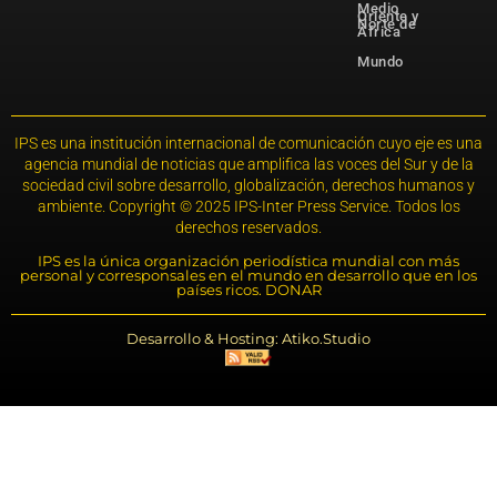
Medio
Oriente y
Norte de
África
Mundo
IPS es una institución internacional de comunicación cuyo eje es una
agencia mundial de noticias que amplifica las voces del Sur y de la
sociedad civil sobre desarrollo, globalización, derechos humanos y
ambiente. Copyright © 2025 IPS-Inter Press Service. Todos los
derechos reservados.
IPS es la única organización periodística mundial con más
personal y corresponsales en el mundo en desarrollo que en los
países ricos. DONAR
Desarrollo & Hosting: Atiko.Studio