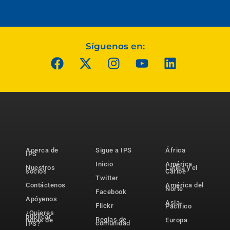
Síguenos en:
Acerca de
Sigue a IPS
África
IPS
Inicio
América
Nuestros
Latina y el
socios
Caribe
Twitter
Contáctenos
América del
Norte
Facebook
Apóyenos
Asia-
Flickr
Pacífico
¿Quieres
publicar
Reglas de
notas de
Europa
comunidad
IPS?