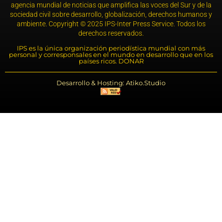
agencia mundial de noticias que amplifica las voces del Sur y de la
sociedad civil sobre desarrollo, globalización, derechos humanos y
ambiente. Copyright © 2025 IPS-Inter Press Service. Todos los
derechos reservados.
IPS es la única organización periodística mundial con más
personal y corresponsales en el mundo en desarrollo que en los
países ricos. DONAR
Desarrollo & Hosting: Atiko.Studio