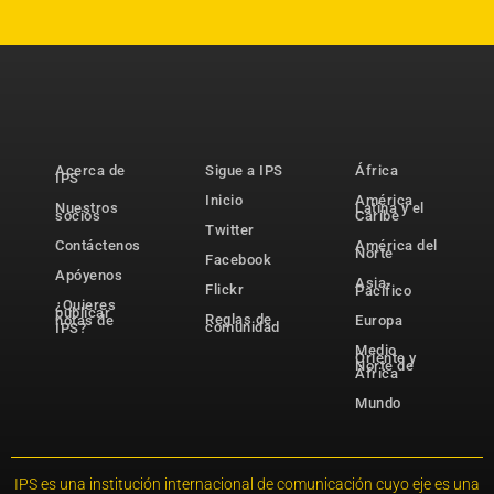
Acerca de
Sigue a IPS
África
IPS
Inicio
América
Nuestros
Latina y el
socios
Caribe
Twitter
Contáctenos
América del
Norte
Facebook
Apóyenos
Asia-
Flickr
Pacífico
¿Quieres
publicar
Reglas de
notas de
Europa
comunidad
IPS?
Medio
Oriente y
Norte de
África
Mundo
IPS es una institución internacional de comunicación cuyo eje es una