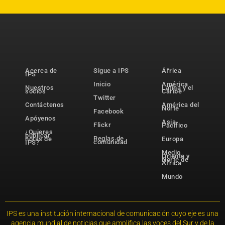
Acerca de
Sigue a IPS
África
IPS
Inicio
América
Nuestros
Latina y el
socios
Caribe
Twitter
Contáctenos
América del
Norte
Facebook
Apóyenos
Asia-
Flickr
Pacífico
¿Quieres
publicar
Reglas de
notas de
Europa
comunidad
IPS?
Medio
Oriente y
Norte de
África
Mundo
IPS es una institución internacional de comunicación cuyo eje es una
agencia mundial de noticias que amplifica las voces del Sur y de la