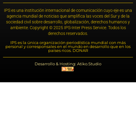
IPS es una institución internacional de comunicación cuyo eje es una
agencia mundial de noticias que amplifica las voces del Sur y de la
sociedad civil sobre desarrollo, globalización, derechos humanos y
ambiente. Copyright © 2025 IPS-Inter Press Service. Todos los
derechos reservados.
IPS es la única organización periodística mundial con más
personal y corresponsales en el mundo en desarrollo que en los
países ricos. DONAR
Desarrollo & Hosting: Atiko.Studio