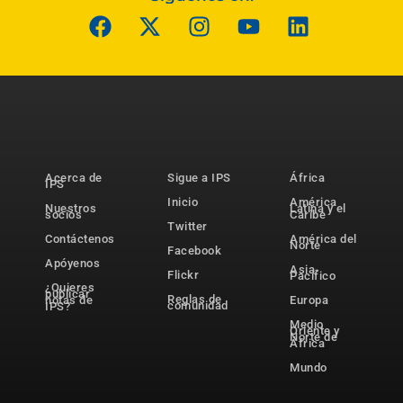
Acerca de
Sigue a IPS
África
IPS
Inicio
América
Nuestros
Latina y el
socios
Caribe
Twitter
Contáctenos
América del
Norte
Facebook
Apóyenos
Asia-
Flickr
Pacífico
¿Quieres
publicar
Reglas de
notas de
Europa
comunidad
IPS?
Medio
Oriente y
Norte de
África
Mundo