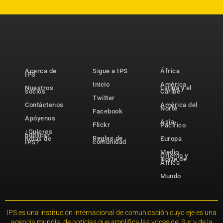
Acerca de
Sigue a IPS
África
IPS
Inicio
América
Nuestros
Latina y el
socios
Caribe
Twitter
Contáctenos
América del
Norte
Facebook
Apóyenos
Asia-
Flickr
Pacífico
¿Quieres
publicar
Reglas de
notas de
Europa
comunidad
IPS?
Medio
Oriente y
Norte de
África
Mundo
IPS es una institución internacional de comunicación cuyo eje es una
agencia mundial de noticias que amplifica las voces del Sur y de la