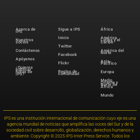
Acerca de
Sigue a IPS
África
IPS
Inicio
América
Nuestros
Latina y el
socios
Caribe
Twitter
Contáctenos
América del
Norte
Facebook
Apóyenos
Asia-
Flickr
Pacífico
¿Quieres
publicar
Reglas de
notas de
Europa
comunidad
IPS?
Medio
Oriente y
Norte de
África
Mundo
IPS es una institución internacional de comunicación cuyo eje es una
agencia mundial de noticias que amplifica las voces del Sur y de la
sociedad civil sobre desarrollo, globalización, derechos humanos y
ambiente. Copyright © 2025 IPS-Inter Press Service. Todos los