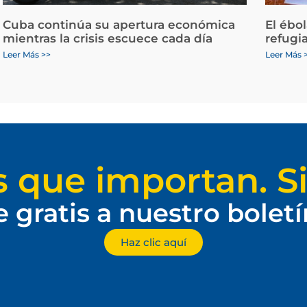
Cuba continúa su apertura económica
El ébo
mientras la crisis escuece cada día
refugi
Leer Más >>
Leer Más 
s que importan. Si
e gratis a nuestro bolet
Haz clic aquí