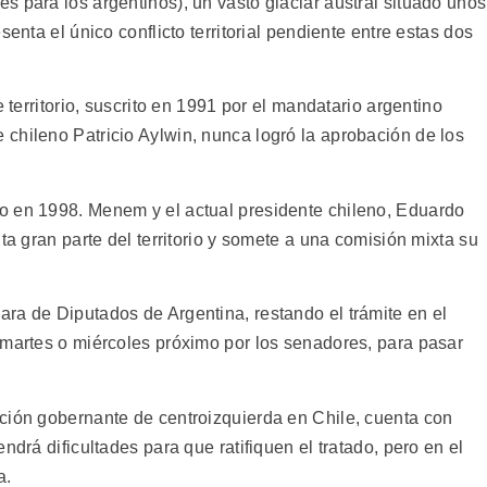
 para los argentinos), un vasto glaciar austral situado unos
senta el único conflicto territorial pendiente entre estas dos
e territorio, suscrito en 1991 por el mandatario argentino
chileno Patricio Aylwin, nunca logró la aprobación de los
o en 1998. Menem y el actual presidente chileno, Eduardo
ta gran parte del territorio y somete a una comisión mixta su
ra de Diputados de Argentina, restando el trámite en el
 martes o miércoles próximo por los senadores, para pasar
ción gobernante de centroizquierda en Chile, cuenta con
ndrá dificultades para que ratifiquen el tratado, pero en el
a.