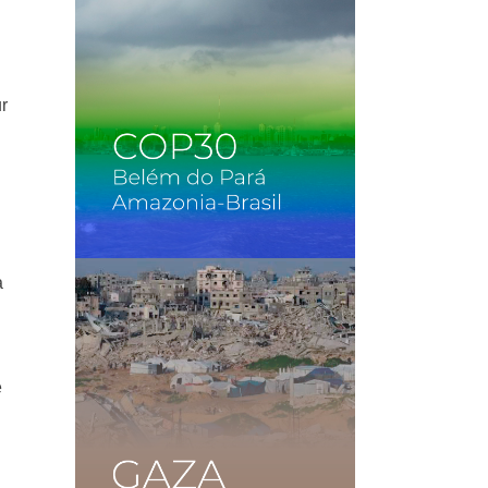
r
a
e