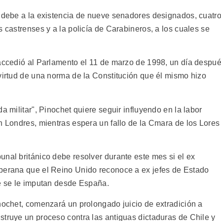
e debe a la existencia de nueve senadores designados, cuatr
s castrenses y a la policía de Carabineros, a los cuales se
 accedió al Parlamento el 11 de marzo de 1998, un día despu
 virtud de una norma de la Constitución que él mismo hizo
a militar", Pinochet quiere seguir influyendo en la labor
n Londres, mientras espera un fallo de la Cmara de los Lores
nal británico debe resolver durante este mes si el ex
oberana que el Reino Unido reconoce a ex jefes de Estado
ue se le imputan desde España.
inochet, comenzará un prolongado juicio de extradición a
struye un proceso contra las antiguas dictaduras de Chile y