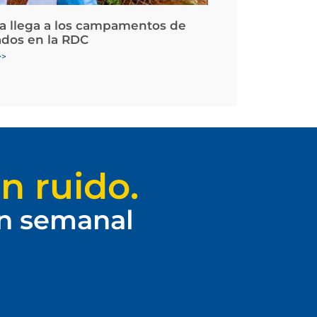
la llega a los campamentos de
ados en la RDC
>>
n ruido.
ín semanal