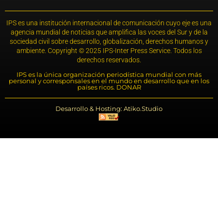
IPS es una institución internacional de comunicación cuyo eje es una
agencia mundial de noticias que amplifica las voces del Sur y de la
sociedad civil sobre desarrollo, globalización, derechos humanos y
ambiente. Copyright © 2025 IPS-Inter Press Service. Todos los
derechos reservados.
IPS es la única organización periodística mundial con más
personal y corresponsales en el mundo en desarrollo que en los
países ricos. DONAR
Desarrollo & Hosting: Atiko.Studio