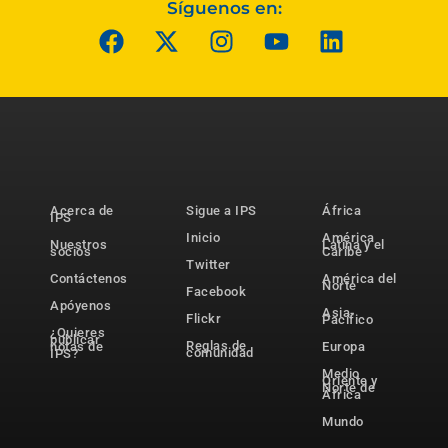
Síguenos en:
Acerca de
Sigue a IPS
África
IPS
Inicio
América
Nuestros
Latina y el
socios
Caribe
Twitter
Contáctenos
América del
Norte
Facebook
Apóyenos
Asia-
Flickr
Pacífico
¿Quieres
publicar
Reglas de
notas de
Europa
comunidad
IPS?
Medio
Oriente y
Norte de
África
Mundo