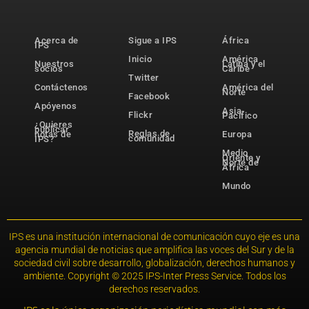
Acerca de
Sigue a IPS
África
IPS
Inicio
América
Nuestros
Latina y el
socios
Caribe
Twitter
Contáctenos
América del
Norte
Facebook
Apóyenos
Asia-
Flickr
Pacífico
¿Quieres
publicar
Reglas de
notas de
Europa
comunidad
IPS?
Medio
Oriente y
Norte de
África
Mundo
IPS es una institución internacional de comunicación cuyo eje es una
agencia mundial de noticias que amplifica las voces del Sur y de la
sociedad civil sobre desarrollo, globalización, derechos humanos y
ambiente. Copyright © 2025 IPS-Inter Press Service. Todos los
derechos reservados.