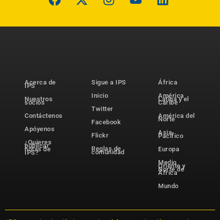
Acerca de
Sigue a IPS
África
IPS
Inicio
América
Nuestros
Latina y el
socios
Caribe
Twitter
Contáctenos
América del
Norte
Facebook
Apóyenos
Asia-
Flickr
Pacífico
¿Quieres
publicar
Reglas de
notas de
Europa
comunidad
IPS?
Medio
Oriente y
Norte de
África
Mundo