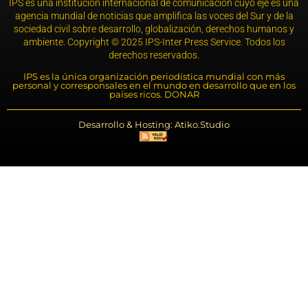
IPS es una institución internacional de comunicación cuyo eje es una
agencia mundial de noticias que amplifica las voces del Sur y de la
sociedad civil sobre desarrollo, globalización, derechos humanos y
ambiente. Copyright © 2025 IPS-Inter Press Service. Todos los
derechos reservados.
IPS es la única organización periodística mundial con más
personal y corresponsales en el mundo en desarrollo que en los
países ricos. DONAR
Desarrollo & Hosting: Atiko.Studio