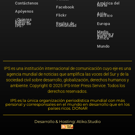
Contáctenos
América del
Norte
Facebook
Apóyenos
Asia-
Flickr
Pacífico
¿Quieres
publicar
Reglas de
notas de
Europa
comunidad
IPS?
Medio
Oriente y
Norte de
África
Mundo
IPS es una institución internacional de comunicación cuyo eje es una
agencia mundial de noticias que amplifica las voces del Sur y de la
sociedad civil sobre desarrollo, globalización, derechos humanos y
ambiente. Copyright © 2025 IPS-Inter Press Service. Todos los
derechos reservados.
IPS es la única organización periodística mundial con más
personal y corresponsales en el mundo en desarrollo que en los
países ricos. DONAR
Desarrollo & Hosting: Atiko.Studio