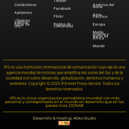
Twitter
Contáctenos
América del
Norte
Facebook
Apóyenos
Asia-
Flickr
Pacífico
¿Quieres
publicar
Reglas de
notas de
Europa
comunidad
IPS?
Medio
Oriente y
Norte de
África
Mundo
IPS es una institución internacional de comunicación cuyo eje es una
agencia mundial de noticias que amplifica las voces del Sur y de la
sociedad civil sobre desarrollo, globalización, derechos humanos y
ambiente. Copyright © 2025 IPS-Inter Press Service. Todos los
derechos reservados.
IPS es la única organización periodística mundial con más
personal y corresponsales en el mundo en desarrollo que en los
países ricos. DONAR
Desarrollo & Hosting: Atiko.Studio