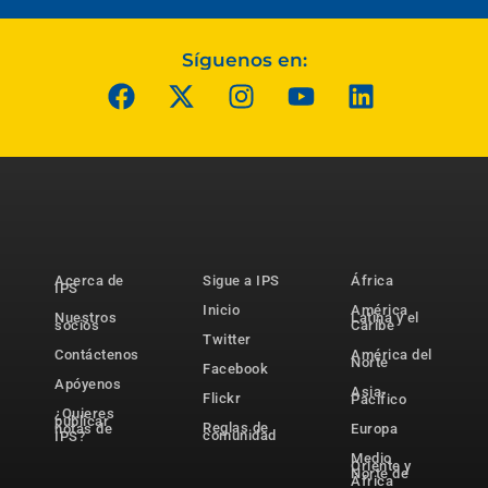
Síguenos en:
Acerca de
Sigue a IPS
África
IPS
Inicio
América
Nuestros
Latina y el
socios
Caribe
Twitter
Contáctenos
América del
Norte
Facebook
Apóyenos
Asia-
Flickr
Pacífico
¿Quieres
publicar
Reglas de
notas de
Europa
comunidad
IPS?
Medio
Oriente y
Norte de
África