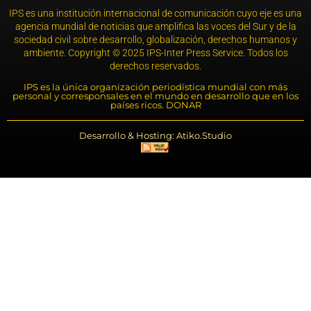
IPS es una institución internacional de comunicación cuyo eje es una
agencia mundial de noticias que amplifica las voces del Sur y de la
sociedad civil sobre desarrollo, globalización, derechos humanos y
ambiente. Copyright © 2025 IPS-Inter Press Service. Todos los
derechos reservados.
IPS es la única organización periodística mundial con más
personal y corresponsales en el mundo en desarrollo que en los
países ricos. DONAR
Desarrollo & Hosting: Atiko.Studio