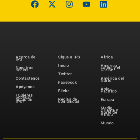
Acerca de
Sigue a IPS
África
IPS
Inicio
América
Nuestros
Latina y el
socios
Caribe
Twitter
Contáctenos
América del
Norte
Facebook
Apóyenos
Asia-
Flickr
Pacífico
¿Quieres
publicar
Reglas de
notas de
Europa
comunidad
IPS?
Medio
Oriente y
Norte de
África
Mundo