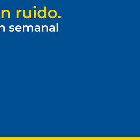
n ruido.
ín semanal