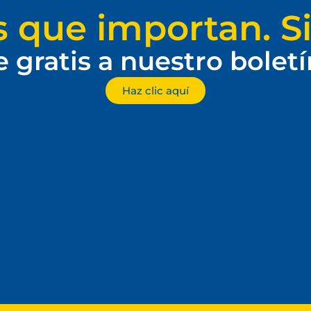
s que importan. Si
e gratis a nuestro bolet
Haz clic aquí