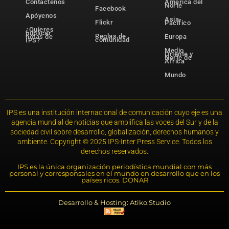
Contáctenos
América del
Norte
Facebook
Apóyenos
Asia-
Flickr
Pacífico
¿Quieres
publicar
Reglas de
notas de
Europa
comunidad
IPS?
Medio
Oriente y
Norte de
África
Mundo
IPS es una institución internacional de comunicación cuyo eje es una
agencia mundial de noticias que amplifica las voces del Sur y de la
sociedad civil sobre desarrollo, globalización, derechos humanos y
ambiente. Copyright © 2025 IPS-Inter Press Service. Todos los
derechos reservados.
IPS es la única organización periodística mundial con más
personal y corresponsales en el mundo en desarrollo que en los
países ricos. DONAR
Desarrollo & Hosting: Atiko.Studio