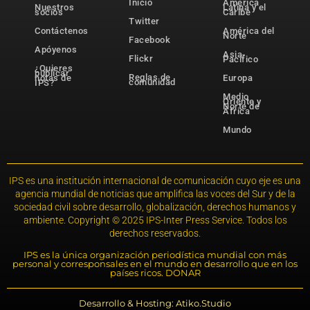
Inicio
América
Nuestros
Latina y el
socios
Caribe
Twitter
Contáctenos
América del
Norte
Facebook
Apóyenos
Asia-
Flickr
Pacífico
¿Quieres
publicar
Reglas de
notas de
Europa
comunidad
IPS?
Medio
Oriente y
Norte de
África
Mundo
IPS es una institución internacional de comunicación cuyo eje es una
agencia mundial de noticias que amplifica las voces del Sur y de la
sociedad civil sobre desarrollo, globalización, derechos humanos y
ambiente. Copyright © 2025 IPS-Inter Press Service. Todos los
derechos reservados.
IPS es la única organización periodística mundial con más
personal y corresponsales en el mundo en desarrollo que en los
países ricos. DONAR
Desarrollo & Hosting: Atiko.Studio