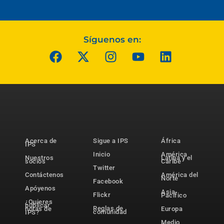
Síguenos en:
Acerca de
Sigue a IPS
África
IPS
Inicio
América
Nuestros
Latina y el
socios
Caribe
Twitter
Contáctenos
América del
Norte
Facebook
Apóyenos
Asia-
Flickr
Pacífico
¿Quieres
publicar
Reglas de
notas de
Europa
comunidad
IPS?
Medio