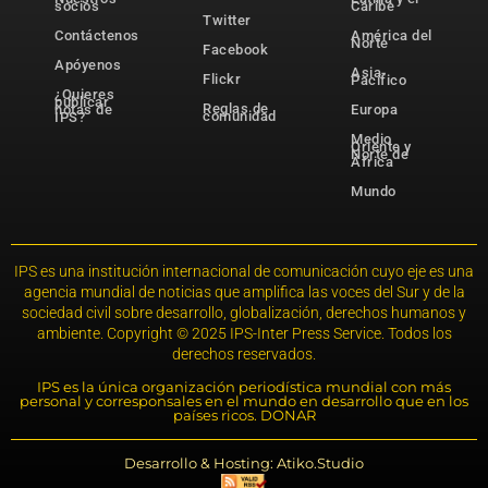
socios
Caribe
Twitter
Contáctenos
América del
Norte
Facebook
Apóyenos
Asia-
Flickr
Pacífico
¿Quieres
publicar
Reglas de
notas de
Europa
comunidad
IPS?
Medio
Oriente y
Norte de
África
Mundo
IPS es una institución internacional de comunicación cuyo eje es una
agencia mundial de noticias que amplifica las voces del Sur y de la
sociedad civil sobre desarrollo, globalización, derechos humanos y
ambiente. Copyright © 2025 IPS-Inter Press Service. Todos los
derechos reservados.
IPS es la única organización periodística mundial con más
personal y corresponsales en el mundo en desarrollo que en los
países ricos. DONAR
Desarrollo & Hosting: Atiko.Studio