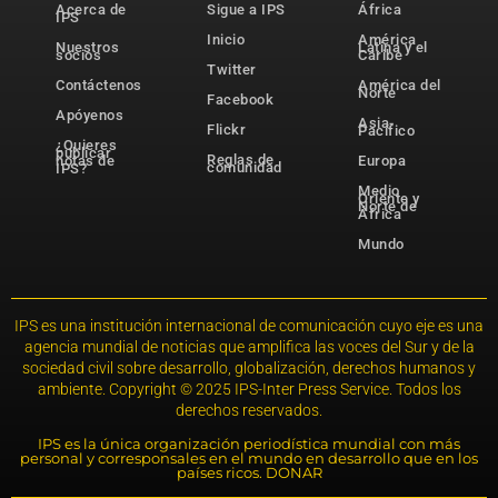
Acerca de
Sigue a IPS
África
IPS
Inicio
América
Nuestros
Latina y el
socios
Caribe
Twitter
Contáctenos
América del
Norte
Facebook
Apóyenos
Asia-
Flickr
Pacífico
¿Quieres
publicar
Reglas de
notas de
Europa
comunidad
IPS?
Medio
Oriente y
Norte de
África
Mundo
IPS es una institución internacional de comunicación cuyo eje es una
agencia mundial de noticias que amplifica las voces del Sur y de la
sociedad civil sobre desarrollo, globalización, derechos humanos y
ambiente. Copyright © 2025 IPS-Inter Press Service. Todos los
derechos reservados.
IPS es la única organización periodística mundial con más
personal y corresponsales en el mundo en desarrollo que en los
países ricos. DONAR