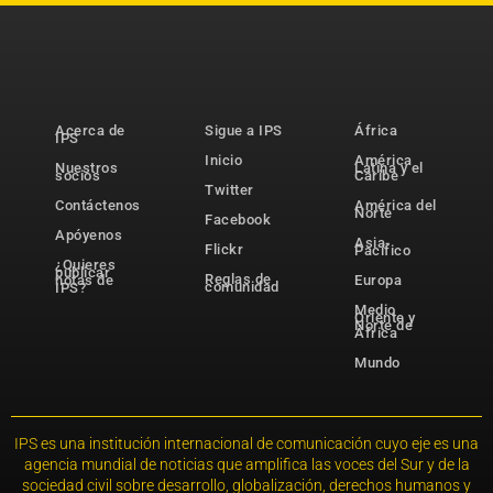
Acerca de
Sigue a IPS
África
IPS
Inicio
América
Nuestros
Latina y el
socios
Caribe
Twitter
Contáctenos
América del
Norte
Facebook
Apóyenos
Asia-
Flickr
Pacífico
¿Quieres
publicar
Reglas de
notas de
Europa
comunidad
IPS?
Medio
Oriente y
Norte de
África
Mundo
IPS es una institución internacional de comunicación cuyo eje es una
agencia mundial de noticias que amplifica las voces del Sur y de la
sociedad civil sobre desarrollo, globalización, derechos humanos y