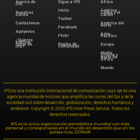
Acerca de
Sigue a IPS
África
IPS
Inicio
América
Nuestros
Latina y el
socios
Caribe
Twitter
Contáctenos
América del
Norte
Facebook
Apóyenos
Asia-
Flickr
Pacífico
¿Quieres
publicar
Reglas de
notas de
Europa
comunidad
IPS?
Medio
Oriente y
Norte de
África
Mundo
IPS es una institución internacional de comunicación cuyo eje es una
agencia mundial de noticias que amplifica las voces del Sur y de la
sociedad civil sobre desarrollo, globalización, derechos humanos y
ambiente. Copyright © 2025 IPS-Inter Press Service. Todos los
derechos reservados.
IPS es la única organización periodística mundial con más
personal y corresponsales en el mundo en desarrollo que en los
países ricos. DONAR