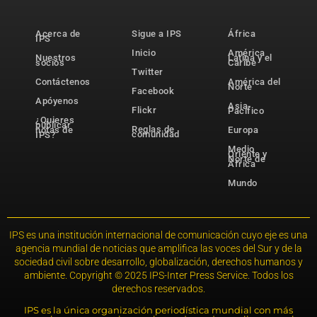
Acerca de
Sigue a IPS
África
IPS
Inicio
América
Nuestros
Latina y el
socios
Caribe
Twitter
Contáctenos
América del
Norte
Facebook
Apóyenos
Asia-
Flickr
Pacífico
¿Quieres
publicar
Reglas de
notas de
Europa
comunidad
IPS?
Medio
Oriente y
Norte de
África
Mundo
IPS es una institución internacional de comunicación cuyo eje es una
agencia mundial de noticias que amplifica las voces del Sur y de la
sociedad civil sobre desarrollo, globalización, derechos humanos y
ambiente. Copyright © 2025 IPS-Inter Press Service. Todos los
derechos reservados.
IPS es la única organización periodística mundial con más