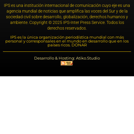
IPS es una institución internacional de comunicación cuyo eje es una
agencia mundial de noticias que amplifica las voces del Sur y de la
sociedad civil sobre desarrollo, globalización, derechos humanos y
ambiente. Copyright © 2025 IPS-Inter Press Service. Todos los
derechos reservados.
IPS es la única organización periodística mundial con más
personal y corresponsales en el mundo en desarrollo que en los
países ricos. DONAR
Desarrollo & Hosting: Atiko.Studio