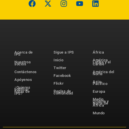
Acerca de
Sigue a IPS
África
IPS
Inicio
América
Nuestros
Latina y el
socios
Caribe
Twitter
Contáctenos
América del
Norte
Facebook
Apóyenos
Asia-
Flickr
Pacífico
¿Quieres
publicar
Reglas de
notas de
Europa
comunidad
IPS?
Medio
Oriente y
Norte de
África
Mundo