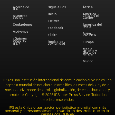
Acerca de
Sigue a IPS
África
IPS
Inicio
América
Nuestros
Latina y el
socios
Caribe
Twitter
Contáctenos
América del
Norte
Facebook
Apóyenos
Asia-
Flickr
Pacífico
¿Quieres
publicar
Reglas de
notas de
Europa
comunidad
IPS?
Medio
Oriente y
Norte de
África
Mundo
IPS es una institución internacional de comunicación cuyo eje es una
agencia mundial de noticias que amplifica las voces del Sur y de la
sociedad civil sobre desarrollo, globalización, derechos humanos y
ambiente. Copyright © 2025 IPS-Inter Press Service. Todos los
derechos reservados.
IPS es la única organización periodística mundial con más
personal y corresponsales en el mundo en desarrollo que en los
países ricos. DONAR