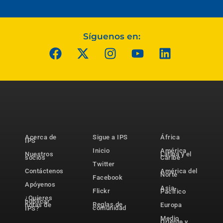
Síguenos en:
Acerca de
Sigue a IPS
África
IPS
Inicio
América
Nuestros
Latina y el
socios
Caribe
Twitter
Contáctenos
América del
Norte
Facebook
Apóyenos
Asia-
Flickr
Pacífico
¿Quieres
publicar
Reglas de
notas de
Europa
comunidad
IPS?
Medio
Oriente y