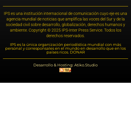
IPS es una institución internacional de comunicación cuyo eje es una
agencia mundial de noticias que amplifica las voces del Sur y de la
sociedad civil sobre desarrollo, globalización, derechos humanos y
ambiente. Copyright © 2025 IPS-Inter Press Service. Todos los
derechos reservados.
IPS es la única organización periodística mundial con más
personal y corresponsales en el mundo en desarrollo que en los
países ricos. DONAR
Desarrollo & Hosting: Atiko.Studio