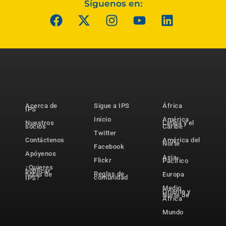
Síguenos en:
Acerca de
Sigue a IPS
África
IPS
Inicio
América
Nuestros
Latina y el
socios
Caribe
Twitter
Contáctenos
América del
Norte
Facebook
Apóyenos
Asia-
Flickr
Pacífico
¿Quieres
publicar
Reglas de
notas de
Europa
comunidad
IPS?
Medio
Oriente y
Norte de
África
Mundo