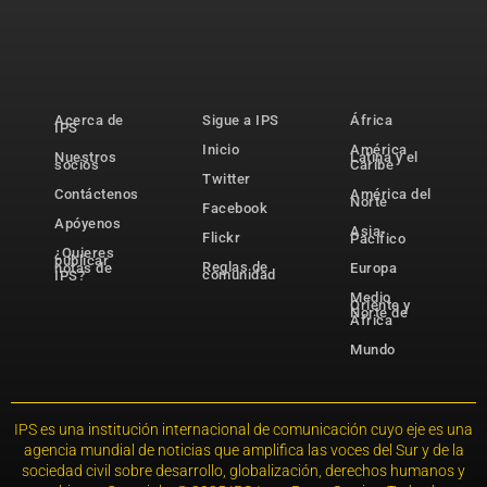
Acerca de
Sigue a IPS
África
IPS
Inicio
América
Nuestros
Latina y el
socios
Caribe
Twitter
Contáctenos
América del
Norte
Facebook
Apóyenos
Asia-
Flickr
Pacífico
¿Quieres
publicar
Reglas de
notas de
Europa
comunidad
IPS?
Medio
Oriente y
Norte de
África
Mundo
IPS es una institución internacional de comunicación cuyo eje es una
agencia mundial de noticias que amplifica las voces del Sur y de la
sociedad civil sobre desarrollo, globalización, derechos humanos y