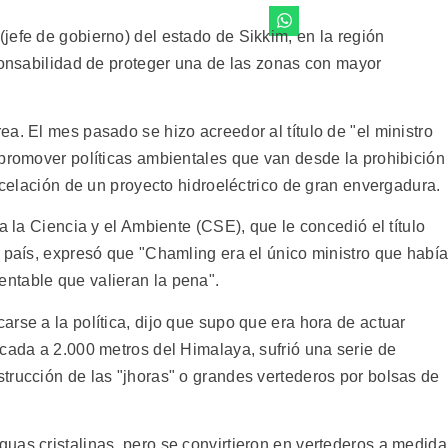
jefe de gobierno) del estado de Sikkim, en la región
sponsabilidad de proteger una de las zonas con mayor
a. El mes pasado se hizo acreedor al título de "el ministro
 promover políticas ambientales que van desde la prohibición
ancelación de un proyecto hidroeléctrico de gran envergadura.
a la Ciencia y el Ambiente (CSE), que le concedió el título
l país, expresó que "Chamling era el único ministro que habí
ntable que valieran la pena".
rse a la política, dijo que supo que era hora de actuar
icada a 2.000 metros del Himalaya, sufrió una serie de
trucción de las "jhoras" o grandes vertederos por bolsas de
uas cristalinas, pero se convirtieron en vertederos a medida