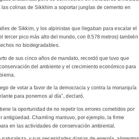
 a las colinas de Sikkhim a soportar junglas de cemento en
valles de Sikkim, y los alpinistas que llegaban para escalar el
el tercer pico más alto del mundo, con 8.578 metros) también
sechos no biodegradables.
rto de sus cinco años de mandato, recordó que tuvo que
a conservación del ambiente y el crecimiento económico para
bierna.
uego de votar a favor de la democracia y contra la monarquía
ante para ponernos al día", declaró.
iene la oportunidad de no repetir los errores cometidos por
r antigüedad. Chamling mantuvo, por ejemplo, la firme
ipara en las actividades de conservación ambiental.
 naturaleza, y sus necesidades diarias de energía, alimentos