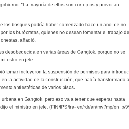
 gobierno. "La mayoría de ellos son corruptos y provocan
de los bosques podría haber comenzado hace un año, de no
por los burócratas, quienes no desean fomentar el trabajo d
onestas, añadió.
o es desobedecida en varias áreas de Gangtok, porque no se
ministro en jefe.
ó tomar incluyeron la suspensión de permisos para introduc
o en la actividad de la construcción, que había transformado 
ento antiestéticas de varios pisos.
ón urbana en Gangtok, pero eso va a tener que esperar hasta
ijo el ministro en jefe. (FIN/IPS/tra- en/rdr/an/mvf/mp/en ip/9