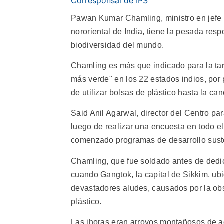
Corresponsal de IPS
Pawan Kumar Chamling, ministro en jefe (
nororiental de India, tiene la pesada re
biodiversidad del mundo.
Chamling es más que indicado para la tare
más verde" en los 22 estados indios, por
de utilizar bolsas de plástico hasta la c
Said Anil Agarwal, director del Centro par
luego de realizar una encuesta en todo e
comenzado programas de desarrollo suste
Chamling, que fue soldado antes de dedica
cuando Gangtok, la capital de Sikkim, ub
devastadores aludes, causados por la obs
plástico.
Las jhoras eran arroyos montañosos de ag