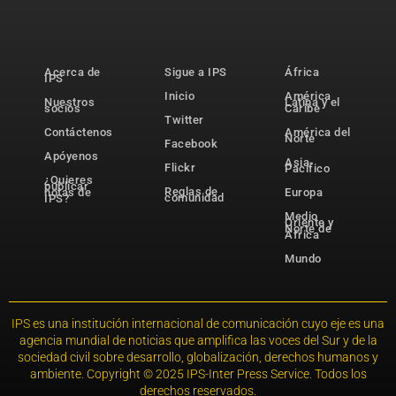
Acerca de
Sigue a IPS
África
IPS
Inicio
América
Nuestros
Latina y el
socios
Caribe
Twitter
Contáctenos
América del
Norte
Facebook
Apóyenos
Asia-
Flickr
Pacífico
¿Quieres
publicar
Reglas de
notas de
Europa
comunidad
IPS?
Medio
Oriente y
Norte de
África
Mundo
IPS es una institución internacional de comunicación cuyo eje es una
agencia mundial de noticias que amplifica las voces del Sur y de la
sociedad civil sobre desarrollo, globalización, derechos humanos y
ambiente. Copyright © 2025 IPS-Inter Press Service. Todos los
derechos reservados.