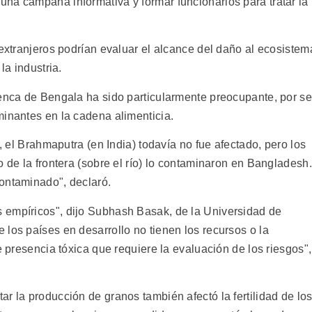
na campaña informativa y formar funcionarios para tratar la
 extranjeros podrían evaluar el alcance del daño al ecosistem
la industria.
uenca de Bengala ha sido particularmente preocupante, por se
minantes en la cadena alimenticia.
), el Brahmaputra (en India) todavía no fue afectado, pero los
o de la frontera (sobre el río) lo contaminaron en Bangladesh.
ontaminado", declaró.
 empíricos", dijo Subhash Basak, de la Universidad de
los países en desarrollo no tienen los recursos o la
e presencia tóxica que requiere la evaluación de los riesgos",
r la producción de granos también afectó la fertilidad de lo