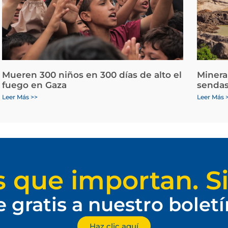
Mueren 300 niños en 300 días de alto el
Minera
fuego en Gaza
sendas
Leer Más >>
Leer Más 
s que importan. Si
e gratis a nuestro bolet
Haz clic aquí