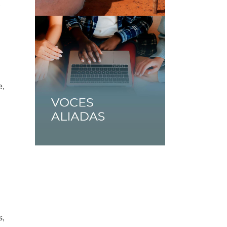
,
s
e,
s,