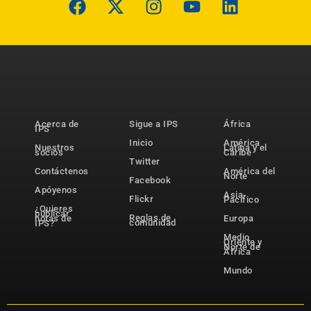
Acerca de
Sigue a IPS
África
IPS
Inicio
América
Nuestros
Latina y el
socios
Caribe
Twitter
Contáctenos
América del
Norte
Facebook
Apóyenos
Asia-
Flickr
Pacífico
¿Quieres
publicar
Reglas de
notas de
Europa
comunidad
IPS?
Medio
Oriente y
Norte de
África
Mundo