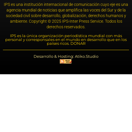
IPS es una institución internacional de comunicación cuyo eje es una
agencia mundial de noticias que amplifica las voces del Sur y de la
sociedad civil sobre desarrollo, globalización, derechos humanos y
ambiente. Copyright © 2025 IPS-Inter Press Service. Todos los
derechos reservados.
IPS es la única organización periodística mundial con más
personal y corresponsales en el mundo en desarrollo que en los
países ricos. DONAR
Desarrollo & Hosting: Atiko.Studio