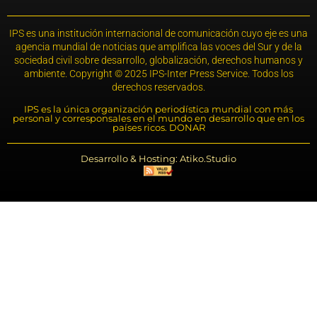
IPS es una institución internacional de comunicación cuyo eje es una
agencia mundial de noticias que amplifica las voces del Sur y de la
sociedad civil sobre desarrollo, globalización, derechos humanos y
ambiente. Copyright © 2025 IPS-Inter Press Service. Todos los
derechos reservados.
IPS es la única organización periodística mundial con más
personal y corresponsales en el mundo en desarrollo que en los
países ricos. DONAR
Desarrollo & Hosting: Atiko.Studio