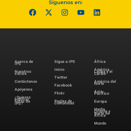
Síguenos en:
Acerca de
Sigue a IPS
África
IPS
Inicio
América
Nuestros
Latina y el
socios
Caribe
Twitter
Contáctenos
América del
Norte
Facebook
Apóyenos
Asia-
Flickr
Pacífico
¿Quieres
publicar
Reglas de
notas de
Europa
comunidad
IPS?
Medio
Oriente y
Norte de
África
Mundo