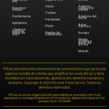
IPS
Inicio
América
Nuestros
Latina y el
socios
Caribe
Twitter
Contáctenos
América del
Norte
Facebook
Apóyenos
Asia-
Flickr
Pacífico
¿Quieres
publicar
Reglas de
notas de
Europa
comunidad
IPS?
Medio
Oriente y
Norte de
África
Mundo
IPS es una institución internacional de comunicación cuyo eje es una
agencia mundial de noticias que amplifica las voces del Sur y de la
sociedad civil sobre desarrollo, globalización, derechos humanos y
ambiente. Copyright © 2025 IPS-Inter Press Service. Todos los
derechos reservados.
IPS es la única organización periodística mundial con más
personal y corresponsales en el mundo en desarrollo que en los
países ricos. DONAR