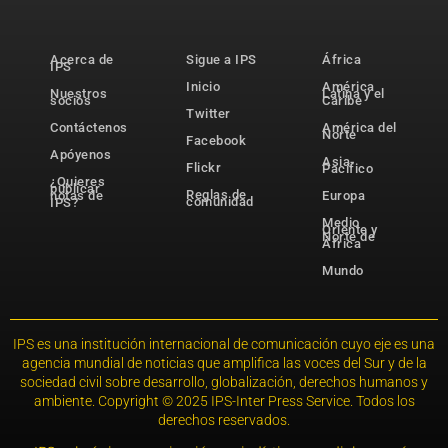
Acerca de
Sigue a IPS
África
IPS
Inicio
América
Nuestros
Latina y el
socios
Caribe
Twitter
Contáctenos
América del
Norte
Facebook
Apóyenos
Asia-
Flickr
Pacífico
¿Quieres
publicar
Reglas de
notas de
Europa
comunidad
IPS?
Medio
Oriente y
Norte de
África
Mundo
IPS es una institución internacional de comunicación cuyo eje es una
agencia mundial de noticias que amplifica las voces del Sur y de la
sociedad civil sobre desarrollo, globalización, derechos humanos y
ambiente. Copyright © 2025 IPS-Inter Press Service. Todos los
derechos reservados.