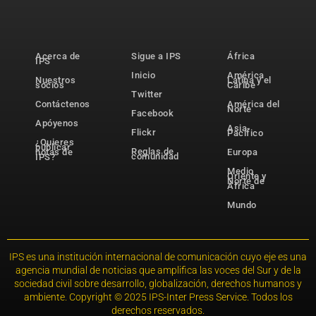
Acerca de
Sigue a IPS
África
IPS
Inicio
América
Nuestros
Latina y el
socios
Caribe
Twitter
Contáctenos
América del
Norte
Facebook
Apóyenos
Asia-
Flickr
Pacífico
¿Quieres
publicar
Reglas de
notas de
Europa
comunidad
IPS?
Medio
Oriente y
Norte de
África
Mundo
IPS es una institución internacional de comunicación cuyo eje es una
agencia mundial de noticias que amplifica las voces del Sur y de la
sociedad civil sobre desarrollo, globalización, derechos humanos y
ambiente. Copyright © 2025 IPS-Inter Press Service. Todos los
derechos reservados.