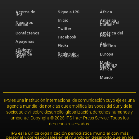
Acerca de
Sigue a IPS
África
IPS
Inicio
América
Nuestros
Latina y el
socios
Caribe
Twitter
Contáctenos
América del
Norte
Facebook
Apóyenos
Asia-
Flickr
Pacífico
¿Quieres
publicar
Reglas de
notas de
Europa
comunidad
IPS?
Medio
Oriente y
Norte de
África
Mundo
IPS es una institución internacional de comunicación cuyo eje es una
agencia mundial de noticias que amplifica las voces del Sur y de la
sociedad civil sobre desarrollo, globalización, derechos humanos y
ambiente. Copyright © 2025 IPS-Inter Press Service. Todos los
derechos reservados.
IPS es la única organización periodística mundial con más
personal y corresponsales en el mundo en desarrollo que en los