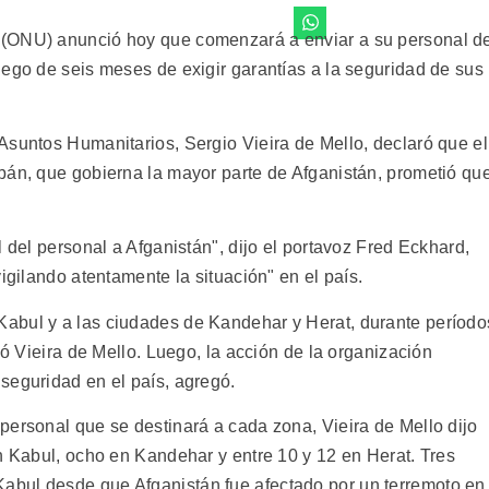
 (ONU) anunció hoy que comenzará a enviar a su personal d
uego de seis meses de exigir garantías a la seguridad de sus
Asuntos Humanitarios, Sergio Vieira de Mello, declaró que el
bán, que gobierna la mayor parte de Afganistán, prometió qu
l del personal a Afganistán", dijo el portavoz Fred Eckhard,
igilando atentamente la situación" en el país.
abul y a las ciudades de Kandehar y Herat, durante período
có Vieira de Mello. Luego, la acción de la organización
seguridad en el país, agregó.
personal que se destinará a cada zona, Vieira de Mello dijo
n Kabul, ocho en Kandehar y entre 10 y 12 en Herat. Tres
bul desde que Afganistán fue afectado por un terremoto en