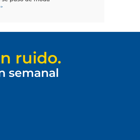
>>
n ruido.
ín semanal