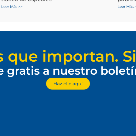
Leer Más >>
Leer Más 
s que importan. Si
e gratis a nuestro bolet
Haz clic aquí