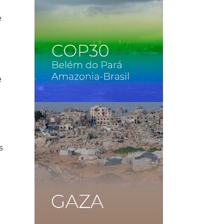
e
e
s