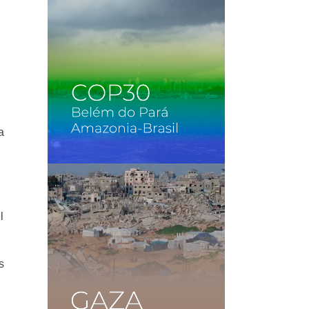
a
l
s