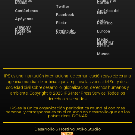
Nuestros
Latina y el
socios
Caribe
Twitter
Contáctenos
América del
Norte
Facebook
Apóyenos
Asia-
Flickr
Pacífico
¿Quieres
publicar
Reglas de
notas de
Europa
comunidad
IPS?
Medio
Oriente y
Norte de
África
Mundo
IPS es una institución internacional de comunicación cuyo eje es una
agencia mundial de noticias que amplifica las voces del Sur y de la
sociedad civil sobre desarrollo, globalización, derechos humanos y
ambiente. Copyright © 2025 IPS-Inter Press Service. Todos los
derechos reservados.
IPS es la única organización periodística mundial con más
personal y corresponsales en el mundo en desarrollo que en los
países ricos. DONAR
Desarrollo & Hosting: Atiko.Studio