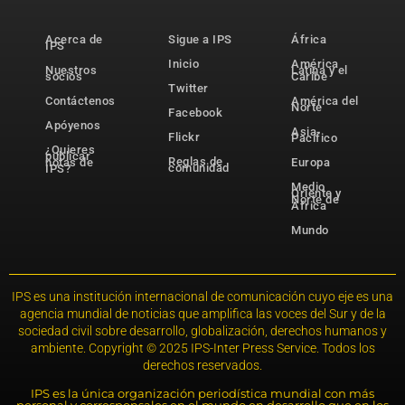
Acerca de
Sigue a IPS
África
IPS
Inicio
América
Nuestros
Latina y el
socios
Caribe
Twitter
Contáctenos
América del
Norte
Facebook
Apóyenos
Asia-
Flickr
Pacífico
¿Quieres
publicar
Reglas de
notas de
Europa
comunidad
IPS?
Medio
Oriente y
Norte de
África
Mundo
IPS es una institución internacional de comunicación cuyo eje es una
agencia mundial de noticias que amplifica las voces del Sur y de la
sociedad civil sobre desarrollo, globalización, derechos humanos y
ambiente. Copyright © 2025 IPS-Inter Press Service. Todos los
derechos reservados.
IPS es la única organización periodística mundial con más
personal y corresponsales en el mundo en desarrollo que en los