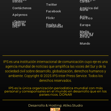
socios
Caribe
Twitter
Contáctenos
América del
Norte
Facebook
Apóyenos
Asia-
Flickr
Pacífico
¿Quieres
publicar
Reglas de
notas de
Europa
comunidad
IPS?
Medio
Oriente y
Norte de
África
Mundo
IPS es una institución internacional de comunicación cuyo eje es una
agencia mundial de noticias que amplifica las voces del Sur y de la
sociedad civil sobre desarrollo, globalización, derechos humanos y
ambiente. Copyright © 2025 IPS-Inter Press Service. Todos los
derechos reservados.
IPS es la única organización periodística mundial con más
personal y corresponsales en el mundo en desarrollo que en los
países ricos. DONAR
Desarrollo & Hosting: Atiko.Studio